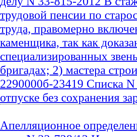
делу N 33-815-2012 В ста
трудовой пенсии по старо
труда, правомерно включе
каменщика, так как доказа
специализированных звен
бригадах; 2) мастера стро
2290000б-23419 Списка N 
отпуске без сохранения за
Апелляционное определени