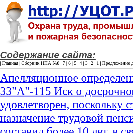
Содержание сайта:
|
Главная
|
Сборник НПА №8
|
7
|
6
|
5
|
4
|
3
|
2
|
1
|
Предложение д
Апелляционное определени
33"А"-115 Иск о досрочно
удовлетворен, поскольку 
назначение трудовой пенси
составил более 10 лет, в с